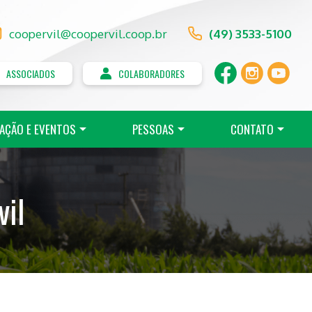
coopervil@coopervil.coop.br
(49) 3533-5100
ASSOCIADOS
COLABORADORES
AÇÃO E EVENTOS
PESSOAS
CONTATO
il