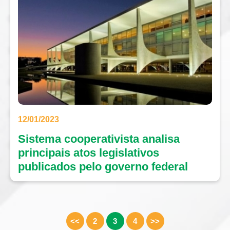
12/01/2023
Sistema cooperativista analisa
principais atos legislativos
publicados pelo governo federal
<<
2
3
4
>>