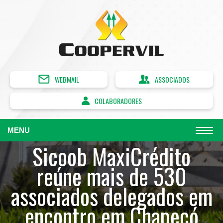
WEBMAIL
ASSOCIADOS
COLABORADORES
MENU
Sicoob MaxiCrédito
reúne mais de 530
associados delegados em
encontro em Chapecó