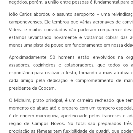
negócios, porém, a união entre pessoas é fundamental para o
João Carlos abordou o assunto aeroporto – uma reivindica
camponovenses. Ele lembrou que várias aeronaves de conv
Videira e muitos convidados não puderam comparecer devid
estamos levantando novamente e voltamos cobrar das au
menos uma pista de pouso em funcionamento em nossa cidad
Aproximadamente 50 homens estão envolvidos na orga
assadores, cozinheiros e colaboradores, que todos os
espontânea para realizar a festa, tornando-a mais atrativa 
cada amigo pela dedicação e comprometimento de manei
presidente da Coocam.
O Michuim, prato principal, é um carneiro recheado, que te
momento do abate até o preparo, com um tempero especial 
é de origem marroquina, aperfeiçoado pelos franceses e a
região de Campos Novos. No total são preparados três
procriação as fêmeas tem flexibilidade de quadril, que podem 