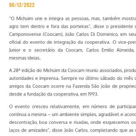
06/12/2022
“O Michuim une e integra as pessoas, mas, também most
agro tem dentro e fora das porteiras”, disse o presidente
Camponovense (Coocam), João Carlos Di Domenico, em seu 
oficial do evento de integração da cooperativa. O vice-pres
Junior e o secretário da Coocam, Carlos Emilio Almeid
mesmas ideias.
A 28ª edição do Michuim da Coocam reuniu associados, produt
autoridades e imprensa. Sempre no último sábado do mês
amigos da Coocam ocorre na Fazenda São João de propried
desde a fundação da cooperativa, em 1993.
O evento cresceu relativamente, em número de participan
continua a mesma – um ambiente simples, agradável e aco
descontração, boa conversa e risadas, onde esquecemos o
laços de amizades”, disse João Carlos, completando que as 