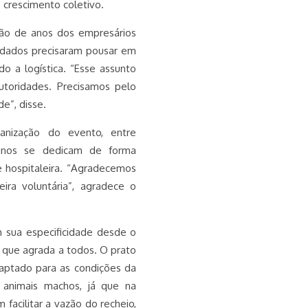
 crescimento coletivo.
ção de anos dos empresários
idados precisaram pousar em
o a logística. “Esse assunto
toridades. Precisamos pelo
e”, disse.
nização do evento, entre
 anos se dedicam de forma
e hospitaleira. “Agradecemos
ra voluntária”, agradece o
m sua especificidade desde o
que agrada a todos. O prato
daptado para as condições da
 animais machos, já que na
facilitar a vazão do recheio,