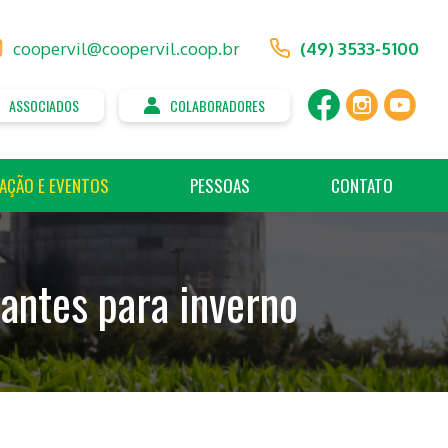
coopervil@coopervil.coop.br
(49) 3533-5100
ASSOCIADOS
COLABORADORES
AÇÃO E EVENTOS
PESSOAS
CONTATO
antes para inverno