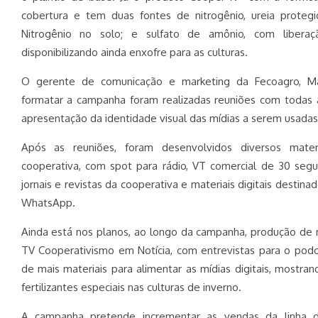
cobertura e tem duas fontes de nitrogênio, ureia prote
Nitrogênio no solo; e sulfato de amônio, com liberaç
disponibilizando ainda enxofre para as culturas.
O gerente de comunicação e marketing da Fecoagro, Ma
formatar a campanha foram realizadas reuniões com todas as
apresentação da identidade visual das mídias a serem usada
Após as reuniões, foram desenvolvidos diversos mater
cooperativa, com spot para rádio, VT comercial de 30 seg
jornais e revistas da cooperativa e materiais digitais destinad
WhatsApp.
Ainda está nos planos, ao longo da campanha, produção de
TV Cooperativismo em Notícia, com entrevistas para o pod
de mais materiais para alimentar as mídias digitais, mostra
fertilizantes especiais nas culturas de inverno.
A campanha pretende incrementar as vendas da linha de 