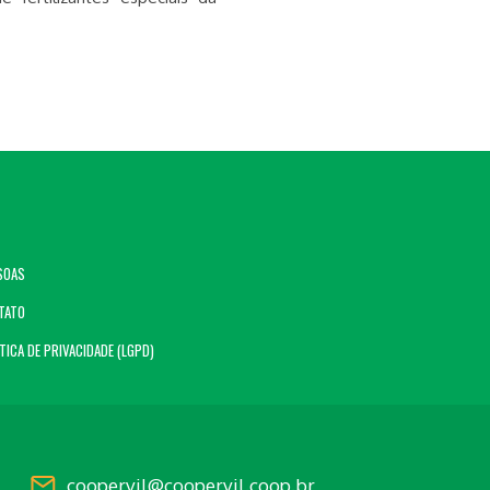
SOAS
TATO
TICA DE PRIVACIDADE (LGPD)
coopervil@coopervil.coop.br