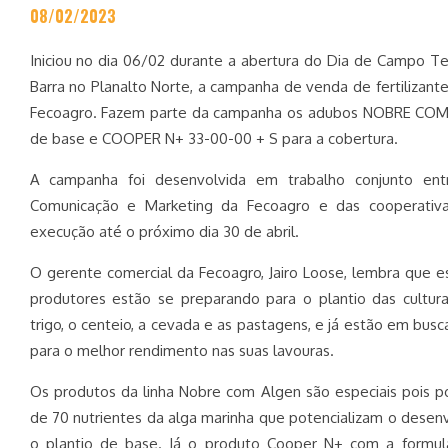
08/02/2023
Iniciou no dia 06/02 durante a abertura do Dia de Campo T
Barra no Planalto Norte, a campanha de venda de fertilizante
Fecoagro. Fazem parte da campanha os adubos NOBRE COM 
de base e COOPER N+ 33-00-00 + S para a cobertura.
A campanha foi desenvolvida em trabalho conjunto ent
Comunicação e Marketing da Fecoagro e das cooperativ
execução até o próximo dia 30 de abril.
O gerente comercial da Fecoagro, Jairo Loose, lembra que
produtores estão se preparando para o plantio das cultur
trigo, o centeio, a cevada e as pastagens, e já estão em busc
para o melhor rendimento nas suas lavouras.
Os produtos da linha Nobre com Algen são especiais pois 
de 70 nutrientes da alga marinha que potencializam o desen
o plantio de base. Já o produto Cooper N+ com a formul