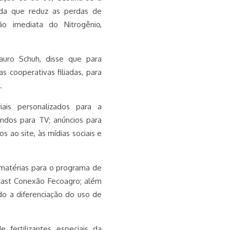
gida que reduz as perdas de
ão imediata do Nitrogênio,
uro Schuh, disse que para
 cooperativas filiadas, para
s.
iais personalizados para a
undos para TV; anúncios para
os ao site, às mídias sociais e
 matérias para o programa de
cast Conexão Fecoagro; além
ndo a diferenciação do uso de
fertilizantes especiais da