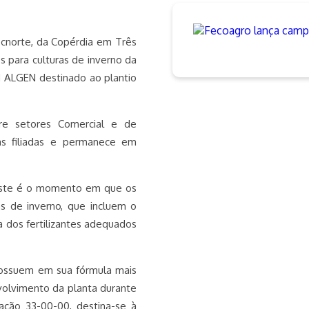
ecnorte, da Copérdia em Três
s para culturas de inverno da
ALGEN destinado ao plantio
re setores Comercial e de
as filiadas e permanece em
 este é o momento em que os
as de inverno, que incluem o
a dos fertilizantes adequados
possuem em sua fórmula mais
volvimento da planta durante
ação 33-00-00, destina-se à